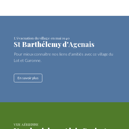
L'évacuation du village en mai 1940
St
Barthélemy d'
Agenais
Pour mieux connaître nos liens d'amitiés avec ce village du
Lot et Garonne.
En savoir plus
VUE AÉRIENNE