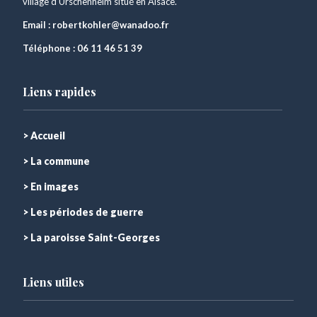
village d'Urschenheim situé en Alsace.
Email :
robertkohler@wanadoo.fr
Téléphone :
06 11 46 51 39
Liens rapides
> Accueil
> La commune
> En images
> Les périodes de guerre
> La paroisse Saint-Georges
Liens utiles